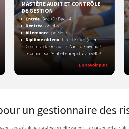
MASTÈRE AUDIT ET CONTRÔLE
DE GESTION
Entrée
: Bac +3 / Bac + 4
Rentrée
: octobre
Alternance
: possible
Diplôme obtenu
: titre d’Expert(e) en
Contrôle de Gestion et Audit de niveau 7,
reconnu par l’Etat et enregistré au RNCP
En savoir plus
pour un gestionnaire des ri
spectives d'évolution professionnelle variées, ce qui permet aux titula