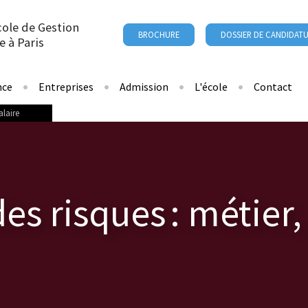
cole de Gestion
BROCHURE
DOSSIER DE CANDIDAT
e à Paris
nce
Entreprises
Admission
L'école
Contact
alaire
es risques : métier,