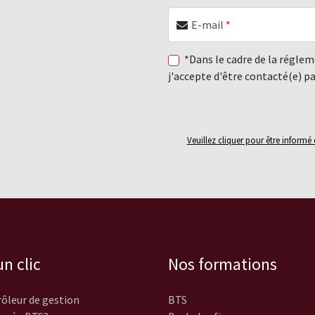
E-mail
*
*Dans le cadre de la régle
j'accepte d'être contacté(e) p
Veuillez cliquer pour être inform
n clic
Nos formations
ôleur de gestion
BTS