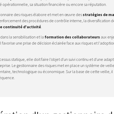
é opérationnelle, sa situation financière ou encore sa réputation.
tionnaire des risques élabore et met en œuvre des
stratégies de ma
orcement des procédures de contrôle interne, la diversification des
e continuité d'activité
.
ans la sensibilisation et la
formation des collaborateurs
aux enje
l favorise une prise de décision éclairée face aux risques et l'ado
cessus statique, elle doit faire l'objet d'un suivi continu et d'une a
treprise. Le gestionnaire des risques met en place un système de veil
taire, technologique ou économique. Sur la base de cette veille, il 
séquence.