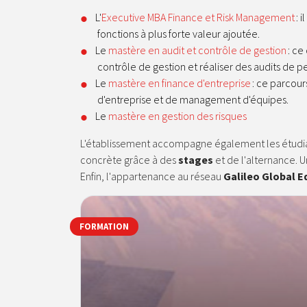
L'
Executive MBA Finance et Risk Management
: 
fonctions à plus forte valeur ajoutée.
Le
mastère en audit et contrôle de gestion
: ce
contrôle de gestion et réaliser des audits de 
Le
mastère en finance d'entreprise
: ce parcour
d'entreprise et de management d'équipes.
Le
mastère en gestion des risques
L'établissement accompagne également les étudiant
concrète grâce à des
stages
et de l'alternance. U
Enfin, l'appartenance au réseau
Galileo Global E
FORMATION