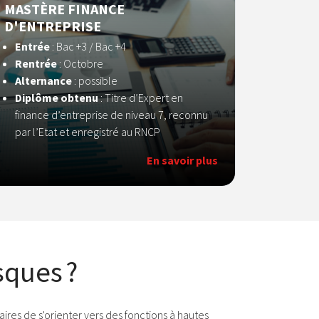
MASTÈRE FINANCE
D'ENTREPRISE
Entrée
: Bac +3 / Bac +4
Rentrée
: Octobre
Alternance
: possible
Diplôme obtenu
: Titre d’Expert en
finance d’entreprise de niveau 7, reconnu
par l’Etat et enregistré au RNCP
En savoir plus
sques ?
ires de s'orienter vers des fonctions à hautes