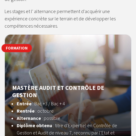
Les stages et l' alternance permettent d'acquérir une
expérience concrète sur le terrain et de développer les
compétences nécessaires.
FORMATION
MASTÈRE AUDIT ET CONTRÔLE DE
GESTION
Entrée
: Bac +3 / Bac + 4
Rentrée
: octobre
Alternance
: possible
Diplôme obtenu
: titre d’Expert(e) en Contrôle de
Gestion et Audit de niveau 7, reconnu par l’Etat et