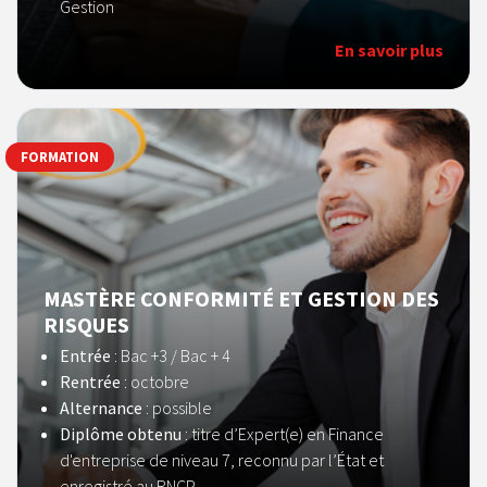
Gestion
En savoir plus
FORMATION
MASTÈRE CONFORMITÉ ET GESTION DES
RISQUES
Entrée
: Bac +3 / Bac + 4
Rentrée
: octobre
Alternance
: possible
Diplôme obtenu
: titre d’Expert(e) en Finance
d'entreprise de niveau 7, reconnu par l’État et
enregistré au RNCP