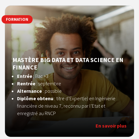
FORMATION
MASTÈRE BIG DATA ET DATA SCIENCE EN
FINANCE
Entrée
: Bac +3
Rentrée
: septembre
Alternance
: possible
Diplôme obtenu
: titre d’Expert(e) en Ingénierie
financière de niveau 7, reconnu par l’Etat et
enregistré au RNCP
En savoir plus