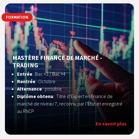
FORMATION
MASTÈRE FINANCE DE MARCHÉ -
TRADING
Entrée
: Bac +3 / Bac +4
Rentrée
: Octobre
Alternance
: possible
Diplôme obtenu
: Titre d’Expert en finance de
marché de niveau 7, reconnu par l’État et enregistré
au RNCP
En savoir plus