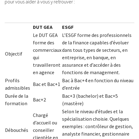
pour vous aider à vous y retrouver :
DUT GEA
ESGF
Le DUT GEA
L’ESGF forme des professionnels
forme des
de la finance capables d’évoluer
commerciaux
dans tous types de secteurs, en
Objectif
qui
entreprise, en banque, en
travailleront
assurance et d’accéder à des
en agence
fonctions de management.
Profils
Bac à Bac+4 en fonction du niveau
Bac et Bac+1
admissibles
d’entrée
Durée de la
Bac+3 (bachelor) et Bac+5
Bac+2
formation
(mastère)
Selon le niveau d’études et la
Chargé
spécialisation choisie. Quelques
d’accueil ou
exemples : contrôleur de gestion,
Débouchés
conseiller
analyste financier, gestionnaire
clientèle en