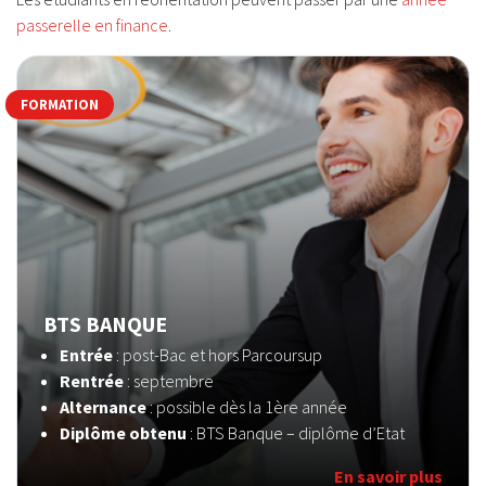
passerelle en finance
.
FORMATION
BTS BANQUE
Entrée
: post-Bac et hors Parcoursup
Rentrée
: septembre
Alternance
: possible dès la 1ère année
Diplôme obtenu
: BTS Banque – diplôme d’Etat
En savoir plus