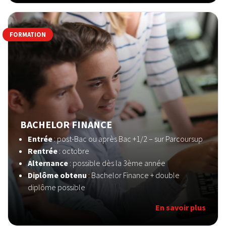
FORMATION
BACHELOR FINANCE
Entrée
: post-Bac ou après Bac +1/2 – sur Parcoursup
Rentrée
: octobre
Alternance
: possible dès la 3ème année
Diplôme obtenu
: Bachelor Finance + double
diplôme possible
En savoir plus