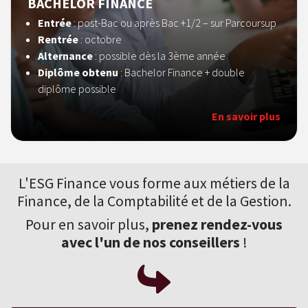
BACHELOR FINANCE
Entrée
: post-Bac ou après Bac +1/2 – sur Parcoursup
Rentrée
: octobre
Alternance
: possible dès la 3ème année
Diplôme obtenu
: Bachelor Finance + double
diplôme possible
En savoir plus
L'ESG Finance vous forme aux
métiers de la
Finance
, de la Comptabilité et de la Gestion.
Pour en savoir plus,
prenez rendez-vous
avec l'un de nos conseillers
!