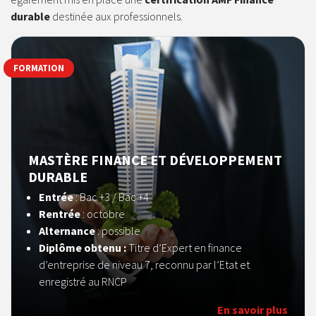
durable
destinée aux professionnels.
FORMATION
MASTÈRE FINANCE ET DÉVELOPPEMENT
DURABLE
Entrée
: Bac +3 / Bac +4
Rentrée
: octobre
Alternance
: possible
Diplôme obtenu :
Titre d’Expert en finance
d’entreprise de niveau 7, reconnu par l’Etat et
enregistré au RNCP
En savoir plus