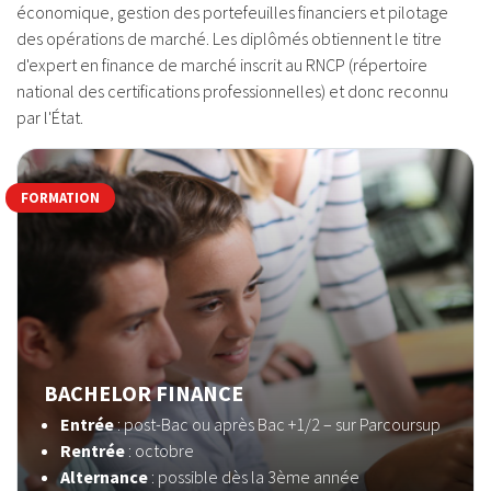
économique, gestion des portefeuilles financiers et pilotage
des opérations de marché. Les diplômés obtiennent le titre
d'expert en finance de marché inscrit au RNCP (répertoire
national des certifications professionnelles) et donc reconnu
par l'État.
FORMATION
BACHELOR FINANCE
Entrée
: post-Bac ou après Bac +1/2 – sur Parcoursup
Rentrée
: octobre
Alternance
: possible dès la 3ème année