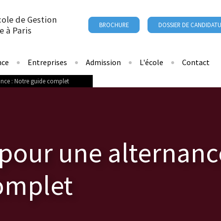
cole de Gestion
BROCHURE
DOSSIER DE CANDIDAT
e à Paris
nce
Entreprises
Admission
L'école
Contact
nce : Notre guide complet
pour une alternance
omplet