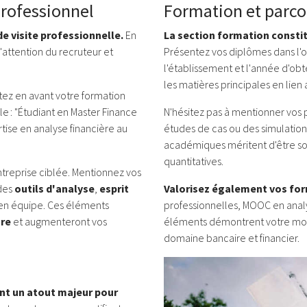
professionnel
Formation et parc
e visite professionnelle.
En
La section formation constit
'attention du recruteur et
Présentez vos diplômes dans l'
l'établissement et l'année d'obt
les matières principales en lien 
tez en avant votre formation
le :
"Étudiant en Master Finance
N'hésitez pas à mentionner vos 
tise en analyse financière au
études de cas ou des simulation
académiques méritent d'être sou
quantitatives.
ntreprise ciblée.
Mentionnez vos
 des
outils d'analyse
,
esprit
Valorisez également vos fo
 en équipe.
Ces éléments
professionnelles, MOOC en analy
ure
et augmenteront vos
éléments démontrent votre moti
domaine bancaire et financier.
nt un atout majeur pour