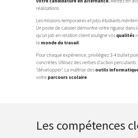
votre candidature en alternance.
Mettez en avan
réalisations
Les missions temporaires et jobs étudiants méritent
Un poste de caissier démontre votre rigueur dans l
qu'un job en relation client souligne vos
qualités
r
le
monde du travail
.
Pour chaque expérience, privilégiez 3-4 bullet poin
concrètes. Utilisez des verbes d'action percutants : 
"développer". La maîtrise des
outils informatiqu
votre
parcours scolaire
.
Les compétences cl