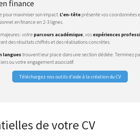
 en finance
se pour maximiser son impact.
L'en-tête
présente vos coordonnées e
ionnel en finance en 2-3 lignes.
 majeures : votre
parcours académique
, vos
expériences profess
t des résultats chiffrés et des réalisations concrètes.
n langues
trouvent leur place dans une section dédiée. Terminez p
iers ou votre engagement associatif.
Téléchargez nos outils d'aide à la création du CV
tielles de votre CV