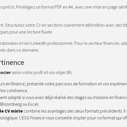
s précis.
Privilégiez un format PDF en A4, avec une mise en page aér
t. Structurez votre CV en sections clairement délimitées avec des tit
ques pour une lecture fluide.
rdonnées et lien LinkedIn professionnel.
Pour le secteur financier, a
tendu dans ce domaine.
ertinence
ancier
selon votre profil et vos objectifs.
teurs en finance, présente votre parcours de formation et vos expérie
otre cohérence.
ent adapté si vous avez déjà réalisé des stages ou missions en financ
e Bloomberg ou Excel.
le CV mixte
combine les avantages des deux formats précédents. Il 
onologique.
L'ESG Finance vous conseille d'opter pour ce format qui off