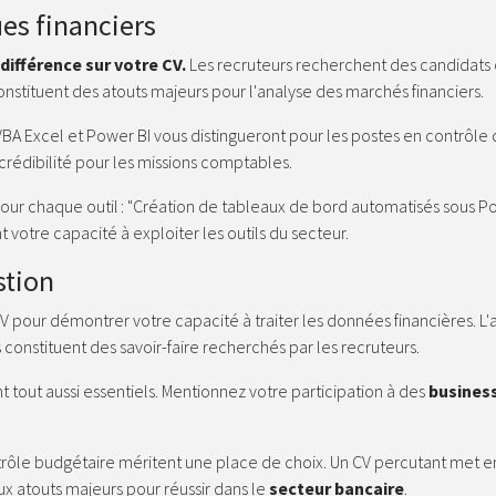
ues financiers
différence sur votre CV.
Les recruteurs recherchent des candidats o
stituent des atouts majeurs pour l'analyse des marchés financiers.
 Excel et Power BI vous distingueront pour les postes en contrôle 
crédibilité pour les missions comptables.
 pour chaque outil : "Création de tableaux de bord automatisés sous P
votre capacité à exploiter les outils du secteur.
stion
CV pour démontrer votre capacité à traiter les données financières.
L'
constituent des savoir-faire recherchés par les recruteurs.
nt tout aussi essentiels. Mentionnez votre participation à des
busines
trôle budgétaire méritent une place de choix.
Un CV percutant met en 
 atouts majeurs pour réussir dans le
secteur bancaire
.