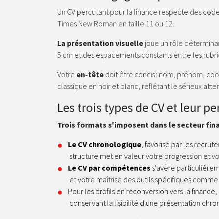
Un CV percutant pour la finance respecte des code
Times New Roman en taille 11 ou 12.
La présentation visuelle
joue un rôle déterminan
5 cm et des espacements constants entre les rubri
Votre
en-tête
doit être concis : nom, prénom, coo
classique en noir et blanc, reflétant le sérieux at
Les trois types de CV et leur p
Trois formats s'imposent dans le secteur fin
Le CV chronologique
, favorisé par les recru
structure met en valeur votre progression et v
Le CV par compétences
s'avère particulièrem
et votre maîtrise des outils spécifiques comm
Pour les profils en reconversion vers la finance,
conservant la lisibilité d'une présentation chr