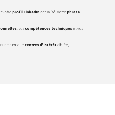
t votre
profil LinkedIn
actualisé. Votre
phrase
ionnelles
, vos
compétences techniques
et vos
ar une rubrique
centres d'intérêt
ciblée,