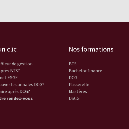
n clic
Nos formations
ôleur de gestion
BTS
près BTS?
Bachelor finance
net ESGF
DCG
ouver les annales DCG?
Passerelle
aire après DCG?
Mastères
dre rendez-vous
DSCG