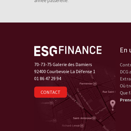
année passerelle.
En u
70-73-75 Galerie des Damiers
Contr
92400 Courbevoie La Défense 1
DCG a
01 86 47 29 94
Extra
Où tr
CONTACT
Que f
Pren