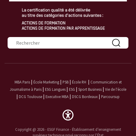
Formulaire de recherche
|
|
|
|
MBA Paris
École Marketing
PSB
École RH
Communication et
|
|
|
|
Journalisme à Paris
ESG Langues
ESG
Sport Business
Vie de l'école
|
|
|
|
DCG Toulouse
Executive MBA
DSCG Bordeaux
Parcoursup
Copyright @ 2026 - ESGF Finance - Établissement d’enseignement
supérieur technique privé reconnu par l’État