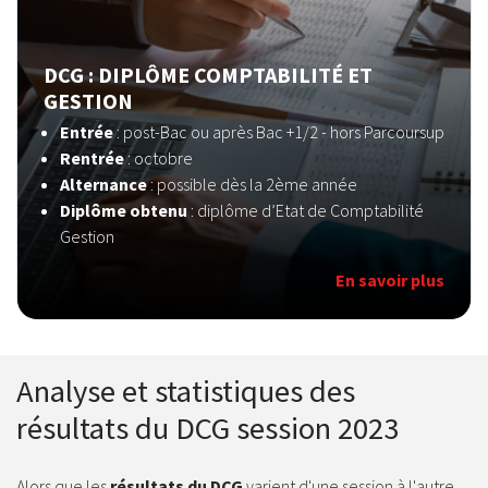
DCG : DIPLÔME COMPTABILITÉ ET
GESTION
Entrée
:
post-Bac ou après Bac +1/2 - hors Parcoursup
Rentrée
: octobre
Alternance
: possible dès la 2ème année
Diplôme obtenu
: diplôme d’Etat de Comptabilité
Gestion
En savoir plus
Analyse et statistiques des
résultats du DCG session 2023
Alors que les
résultats du DCG
varient d'une session à l'autre,