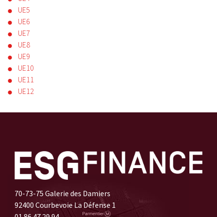
UE5
UE6
UE7
UE8
UE9
UE10
UE11
UE12
70-73-75 Galerie des Damiers
92400 Courbevoie La Défense 1
01 86 47 29 94