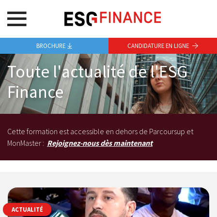
BROCHURE
CANDIDATURE EN LIGNE
Toute l'actualité de l'ESG
Finance
Cette formation est accessible en dehors de Parcoursup et
MonMaster :
Rejoignez-nous dès maintenant
ACTUALITÉ