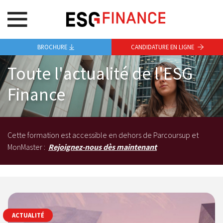
BROCHURE
CANDIDATURE EN LIGNE
Toute l'actualité de l'ESG
Finance
Cette formation est accessible en dehors de Parcoursup et
MonMaster :
Rejoignez-nous dès maintenant
ACTUALITÉ