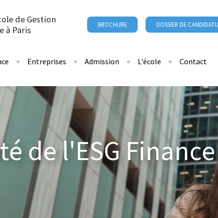
cole de Gestion
BROCHURE
DOSSIER DE CANDIDAT
e à Paris
nce
Entreprises
Admission
L'école
Contact
ité de l'ESG Finance