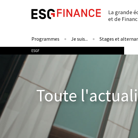
La grande é
et de Financ
Programmes
Je suis...
Stages et alterna
Vous êtes ici
ESGF
Toute l'actual