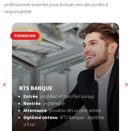
professionnel essentiel pour évoluer vers des postes à
responsabilité.
FORMATION
F
BTS BANQUE
Entrée
: post-Bac et hors Parcoursup
Rentrée
: septembre
Alternance
: possible dès la 1ère année
Diplôme obtenu
: BTS Banque – diplôme
d’Etat