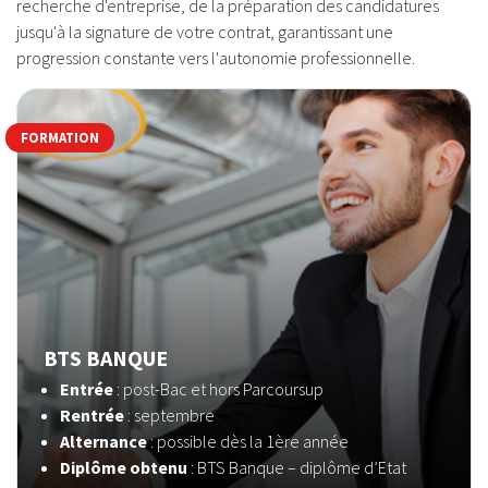
recherche d'entreprise, de la préparation des candidatures
jusqu'à la signature de votre contrat, garantissant une
progression constante vers l'autonomie professionnelle.
FORMATION
BTS BANQUE
Entrée
: post-Bac et hors Parcoursup
Rentrée
: septembre
Alternance
: possible dès la 1ère année
Diplôme obtenu
: BTS Banque – diplôme d’Etat