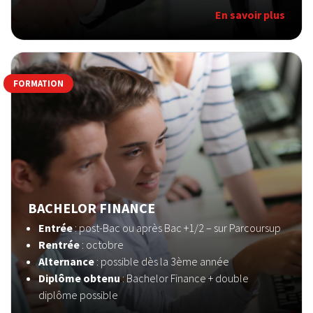
En savoir plus
FORMATION
BACHELOR FINANCE
Entrée
: post-Bac ou après Bac +1/2 – sur Parcoursup
Rentrée
: octobre
Alternance
: possible dès la 3ème année
Diplôme obtenu
: Bachelor Finance + double
diplôme possible