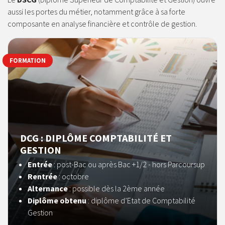
aussi les portes du métier, notamment grâce à sa forte
composante en analyse financière et contrôle de gestion.
FORMATION
DCG : DIPLÔME COMPTABILITÉ ET
GESTION
Entrée
:
post-Bac ou après Bac +1/2 - hors Parcoursup
Rentrée
: octobre
Alternance
: possible dès la 2ème année
Diplôme obtenu
: diplôme d’Etat de Comptabilité
Gestion