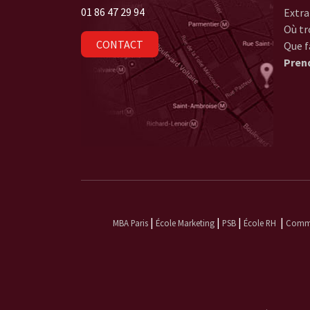
01 86 47 29 94
Extra
Où tr
CONTACT
Que f
Pren
|
|
|
|
MBA Paris
École Marketing
PSB
École RH
Commun