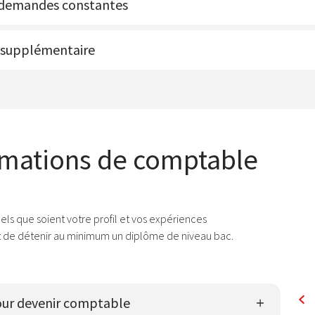
s demandes constantes
t supplémentaire
rmations de comptable
FORMATION
els que soient votre profil et vos expériences
est de détenir au minimum un diplôme de niveau bac.
MASTÈRE AUDIT ET
CONTRÔLE DE GESTION
Entrée
: Bac +3 / Bac + 4
pour devenir comptable
Rentrée
: octobre