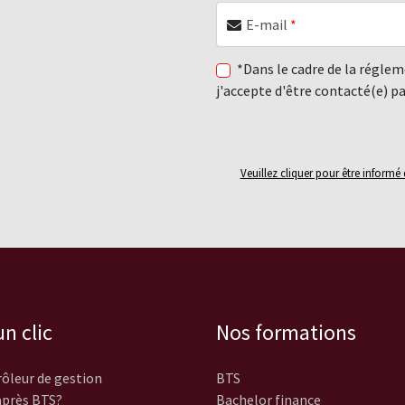
E-mail
*
*Dans le cadre de la régle
j'accepte d'être contacté(e) p
Veuillez cliquer pour être inform
n clic
Nos formations
ôleur de gestion
BTS
près BTS?
Bachelor finance