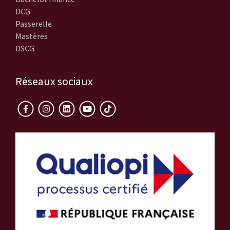
DCG
Passerelle
Mastères
DSCG
Réseaux sociaux