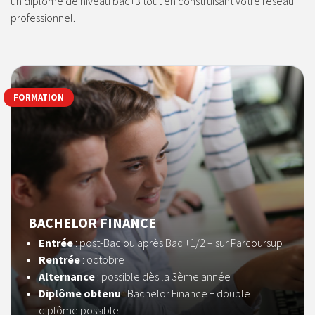
un diplôme de niveau bac+3 tout en construisant votre réseau
professionnel.
FORMATION
BACHELOR FINANCE
Entrée
: post-Bac ou après Bac +1/2 – sur Parcoursup
Rentrée
: octobre
Alternance
: possible dès la 3ème année
Diplôme obtenu
: Bachelor Finance + double
diplôme possible