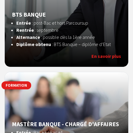
BTS BANQUE
Entrée
: post-Bac et hors Parcoursup
Rentrée
: septembre
Alternance
: possible dès la 1ère année
Diplôme obtenu
: BTS Banque – diplôme d’Etat
En savoir plus
FORMATION
MASTÈRE BANQUE - CHARGÉ D'AFFAIRES
Entrée
: Bac +3 / Bac +4