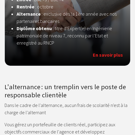
Rentrée
: octobre
Alternance
: exclusive dès la 1ère année avec nos
partenaires bancaires
Diplôme obtenu
: titre d’Expert(e) en Ingénierie
patrimoniale de niveau 7, reconnu par l’Etat et
enregistré au RNCP
En savoir plus
L'alternance : un tremplin vers le poste de
responsable clientèle
Dans le cadre de l'alternance, aucun frais de scolarité n'est à la
charge de l'alternant
Vous gérez un portefeuille de clients réel, participez aux
objectifs commerciaux de l'agence et développez