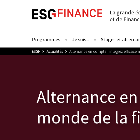
La grande é
et de Financ
Programmes
Je suis...
Stages et alterna
Vous êtes ici
ESGF
Actualités
Alternance en compta : intégrez efficacem
Alternance en 
monde de la f