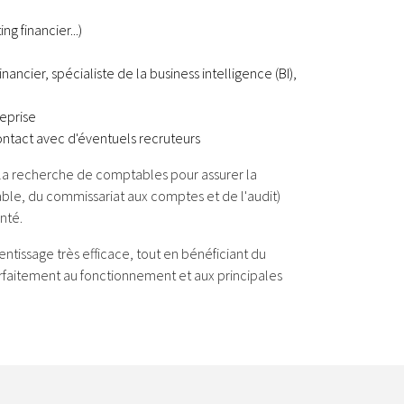
n
g financier...)
nancier, spécialiste de la business intelligence (BI),
reprise
ontact avec d'éventuels recruteurs
 la recherche de comptables pour assurer la
able, du commissariat aux comptes et de l'audit)
nté.
tissage très efficace, tout en bénéficiant du
arfaitement au fonctionnement et aux principales