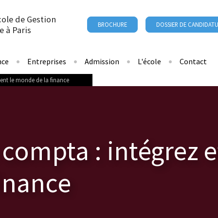
cole de Gestion
BROCHURE
DOSSIER DE CANDIDAT
e à Paris
nce
Entreprises
Admission
L'école
Contact
ent le monde de la finance
compta : intégrez e
inance