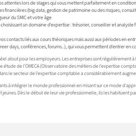
os attentes lors de stages qui vous mettent parfaitement en conditio
 financières (big data, gestion de patrimoine ou des risques, consultin
igueur du SMIC et votre âge
 choisissant un domaine d'expertise : trésorier, conseiller et analyste fi
vos contacts liés aux cours théoriques mais aussi aux périodes en ent
eer days, conférences, forums...), qui vous permettent d'entrer en c
réel atout pour les employeurs. Les entreprises sont régulièrement à
une étude de l'OMECA (Observatoire des métiers de l'expertise compt
dans le secteur de l'expertise comptable a considérablement augme
nts à intégrer le monde professionnel en misant sur ce mode d'appren
eunes. Dès le début de leur vie professionnelle, ils les habituent p